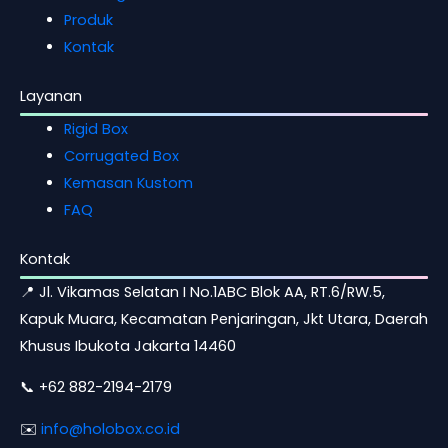
Produk
Kontak
Layanan
Rigid Box
Corrugated Box
Kemasan Kustom
FAQ
Kontak
📍 Jl. Vikamas Selatan I No.1ABC Blok AA, RT.6/RW.5,
Kapuk Muara, Kecamatan Penjaringan, Jkt Utara, Daerah
Khusus Ibukota Jakarta 14460
📞 +62 882-2194-2179
✉️
info@holobox.co.id