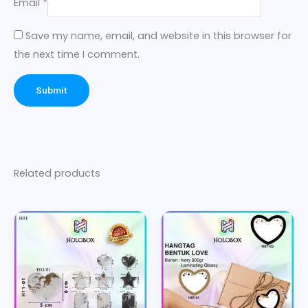
Email
*
Save my name, email, and website in this browser for
the next time I comment.
Related products
This
This
product
product
has
has
multiple
multiple
variants.
variants.