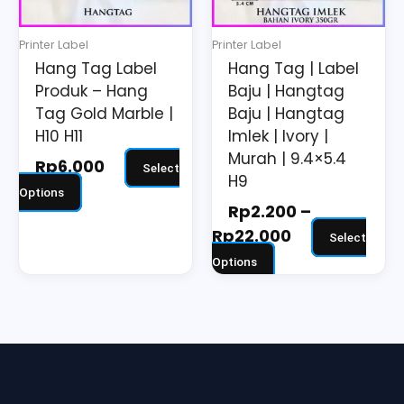
options
options
may
may
Printer Label
Printer Label
be
be
Hang Tag Label
Hang Tag | Label
chosen
chosen
Produk – Hang
Baju | Hangtag
on
on
Tag Gold Marble |
Baju | Hangtag
the
the
H10 H11
Imlek | Ivory |
Murah | 9.4×5.4
product
product
Rp
6.000
Select
H9
page
page
Options
Rp
2.200
–
Rp
22.000
Select
Options