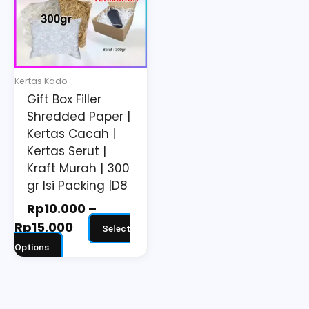
Rp15.000
variants.
The
options
may
Kertas Kado
be
Gift Box Filler
chosen
Shredded Paper |
on
Kertas Cacah |
the
Kertas Serut |
Kraft Murah | 300
product
gr Isi Packing |D8
page
Rp
10.000
–
Rp
15.000
Select
Options