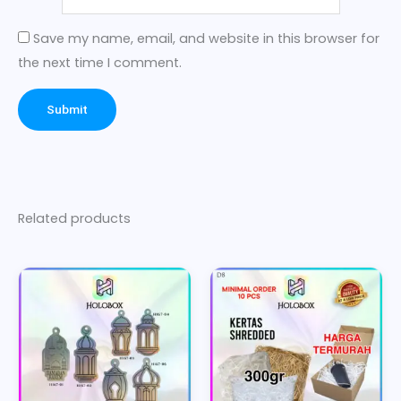
Save my name, email, and website in this browser for
the next time I comment.
Related products
Price
This
This
range:
product
product
Rp10.000
has
has
through
multiple
multiple
Rp15.000
variants.
variants.
The
The