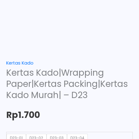
Kertas Kado
Kertas Kado|Wrapping
Paper|Kertas Packing|Kertas
Kado Murah| – D23
Rp
1.700
D23-01
D23-02
D23-03
D23-04