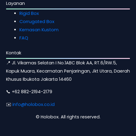
Layanan
Rigid Box
Corrugated Box
Kemasan Kustom
FAQ
Kontak
📍 Jl. Vikamas Selatan I No.1ABC Blok AA, RT.6/RW.5,
Kapuk Muara, Kecamatan Penjaringan, Jkt Utara, Daerah
Khusus Ibukota Jakarta 14460
📞 +62 882-2194-2179
✉️
info@holobox.co.id
©
Holobox. All rights reserved.