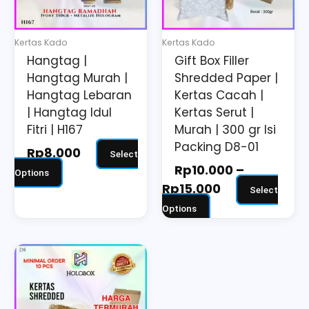
options
options
may
may
Kertas Kado
Kertas Kado
be
be
Hangtag |
Gift Box Filler
chosen
chosen
Hangtag Murah |
Shredded Paper |
on
on
Hangtag Lebaran
Kertas Cacah |
the
the
| Hangtag Idul
Kertas Serut |
Fitri | H167
Murah | 300 gr Isi
product
product
Packing D8-01
page
page
Rp
8.000
Select
Rp
10.000
–
Options
Rp
15.000
Select
Options
Price
This
range:
product
Rp10.000
has
through
multiple