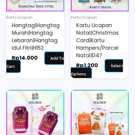
options
may
Kartu Ucapan
Kartu Ucapan
be
Hangtag|Hangtag
Kartu Ucapan
chosen
Murah|Hangtag
Natal|Christmas
on
Lebaran|Hangtag
Card|Kartu
the
Idul Fitri|H152
Hampers/Parcel
Natal|D47
product
Rp
14.000
Add To
page
Rp
1.200
Select
Cart
Options
This
product
has
multiple
variants.
The