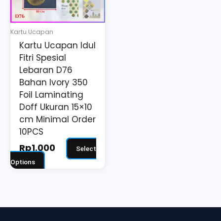
The
options
may
Kartu Ucapan
be
Kartu Ucapan Idul
chosen
Fitri Spesial
on
Lebaran D76
the
Bahan Ivory 350
Foil Laminating
product
Doff Ukuran 15×10
page
cm Minimal Order
10PCS
Rp
1.000
Select
Options