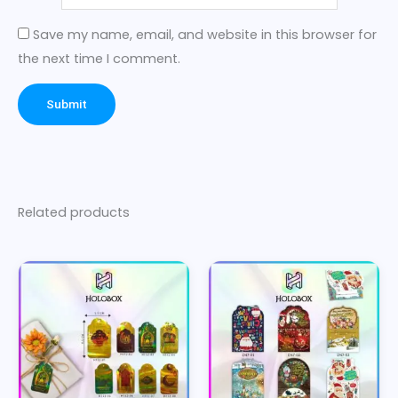
Save my name, email, and website in this browser for
the next time I comment.
Related products
This
product
has
multiple
variants.
The