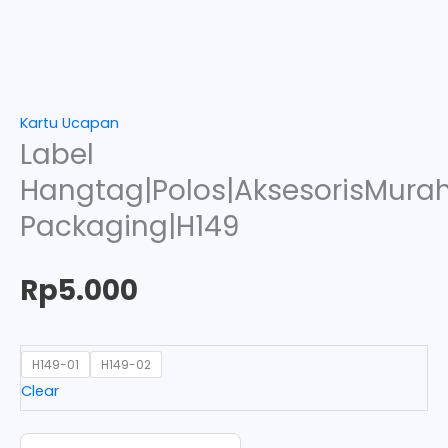
Kartu Ucapan
Label
Hangtag|Polos|AksesorisMurah
Packaging|H149
Rp
5.000
H149-01
H149-02
Clear