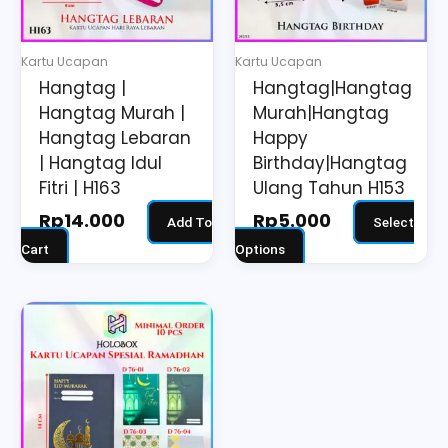
options
may
Kartu Ucapan
Kartu Ucapan
be
Hangtag |
Hangtag|Hangtag
chosen
Hangtag Murah |
Murah|Hangtag
on
Hangtag Lebaran
Happy
the
| Hangtag Idul
Birthday|Hangtag
Fitri | H163
Ulang Tahun H153
product
page
Rp
14.000
Rp
5.000
Add To
Select
Cart
Options
This
product
has
multiple
variants.