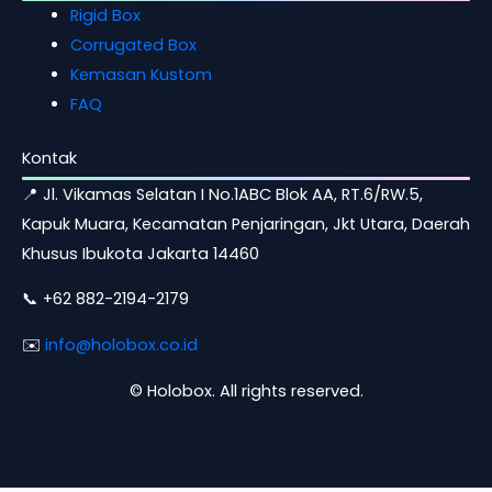
Rigid Box
Corrugated Box
Kemasan Kustom
FAQ
Kontak
📍 Jl. Vikamas Selatan I No.1ABC Blok AA, RT.6/RW.5,
Kapuk Muara, Kecamatan Penjaringan, Jkt Utara, Daerah
Khusus Ibukota Jakarta 14460
📞 +62 882-2194-2179
✉️
info@holobox.co.id
©
Holobox. All rights reserved.