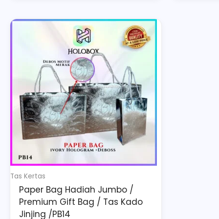
Price
This
range:
product
Rp19.200
has
through
multiple
Rp27.000
variants.
The
options
may
be
chosen
on
Tas Kertas
the
Paper Bag Hadiah Jumbo /
product
Premium Gift Bag / Tas Kado
page
Jinjing /PB14