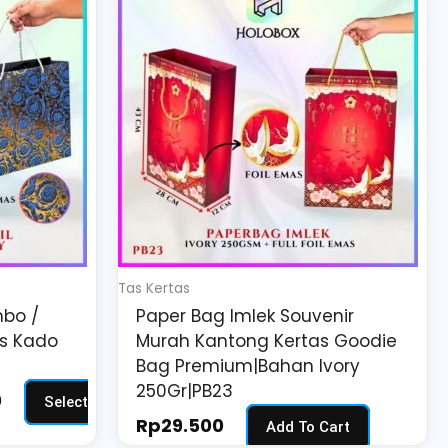
range:
Rp27.500
through
Rp28.500
Tas Kertas
bo /
Paper Bag Imlek Souvenir
as Kado
Murah Kantong Kertas Goodie
Bag Premium|Bahan Ivory
250Gr|PB23
0
Select
Rp
29.500
Add To Cart