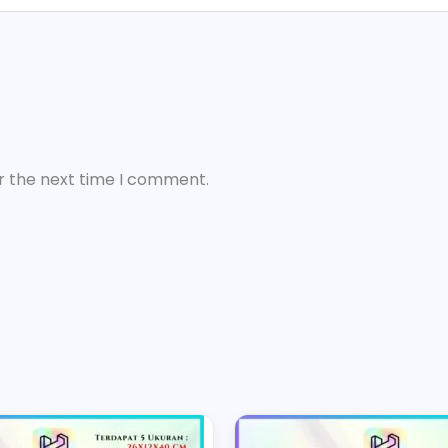
r the next time I comment.
Price
is
This