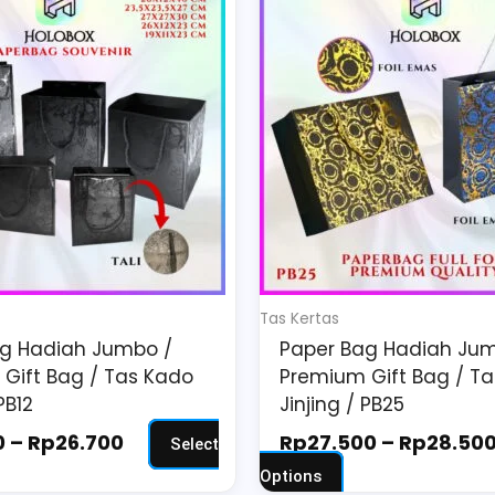
range:
oduct
product
Rp13.200
s
has
through
ltiple
multiple
Rp26.700
riants.
variants.
e
The
tions
options
ay
may
be
osen
chosen
on
Tas Kertas
e
the
g Hadiah Jumbo /
Paper Bag Hadiah Jum
oduct
product
Gift Bag / Tas Kado
Premium Gift Bag / T
ge
page
PB12
Jinjing / PB25
0
–
Rp
26.700
Rp
27.500
–
Rp
28.50
Select
Options