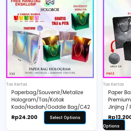
product
pr
has
ha
multiple
mu
variants.
va
The
Th
options
op
may
m
be
be
chosen
ch
on
on
Tas Kertas
Tas Kertas
the
th
Paperbag/Souvenir/Metalize
Paper Ba
product
pr
Hologram/Tas/Kotak
Premium 
page
pa
Kado/Hadiah/Goddie Bag/C42
Jinjing / 
Rp
24.200
Rp
13.20
Select Options
Options