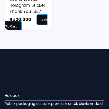
Hologram|Sticker
Thank You |S37
Rp
20.000
Add
To Cart
Holobox
Pabrik packaging custom premium untuk bisnis Anda di