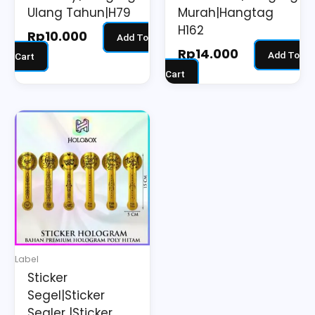
Ulang Tahun|H79
Murah|Hangtag
H162
Rp
10.000
Add To
Rp
14.000
Add To
Cart
Cart
Label
Sticker
Segel|Sticker
Sealer |Sticker