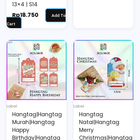
13×4 | S14
Rp
18.750
Add To
Cart
Label
Label
Hangtag|Hangtag
Hangtag
Murah|Hangtag
Natal|Hangtag
Happy
Merry
Birthday|Hangtag
Christmas|Hangtag