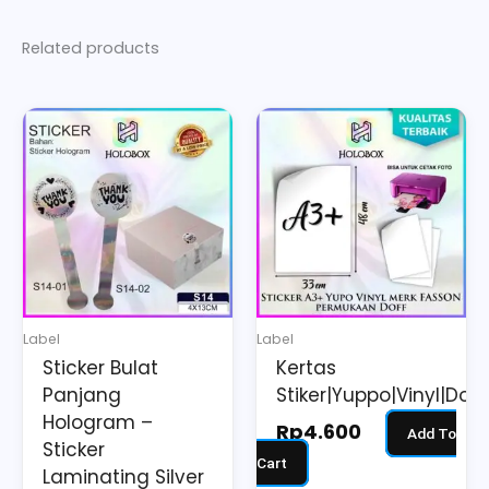
Related products
Label
Label
Sticker Bulat
Kertas
Panjang
Stiker|Yuppo|Vinyl|Do
Hologram –
Rp
4.600
Add To
Sticker
Cart
Laminating Silver