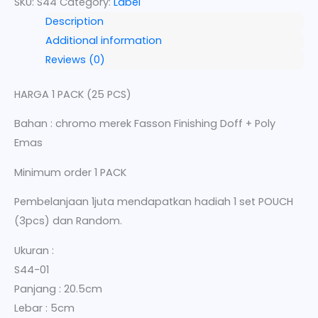
SKU:
S44
Category:
Label
Description
Additional information
Reviews (0)
HARGA 1 PACK (25 PCS)
Bahan : chromo merek Fasson Finishing Doff + Poly
Emas
Minimum order 1 PACK
Pembelanjaan 1juta mendapatkan hadiah 1 set POUCH
(3pcs) dan Random.
Ukuran :
S44-01
Panjang : 20.5cm
Lebar : 5cm