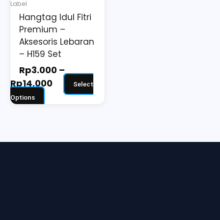
Label
be
Hangtag Idul Fitri
chosen
Premium –
on
Aksesoris Lebaran
the
– H159 Set
product
Rp
3.000
–
page
Rp
14.000
Select
Options