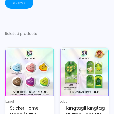
Related products
This
product
has
multiple
variants.
The
options
may
Label
Label
be
Sticker Home
Hangtag|Hangtag
chosen