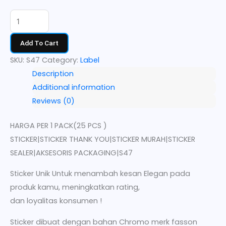
Add To Cart
SKU:
S47
Category:
Label
Description
Additional information
Reviews (0)
HARGA PER 1 PACK(25 PCS )
STICKER|STICKER THANK YOU|STICKER MURAH|STICKER
SEALER|AKSESORIS PACKAGING|S47
Sticker Unik Untuk menambah kesan Elegan pada
produk kamu, meningkatkan rating,
dan loyalitas konsumen !
Sticker dibuat dengan bahan Chromo merk fasson