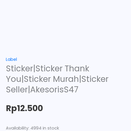
Label
Sticker|Sticker Thank
You|Sticker Murah|Sticker
Seller|AkesorisS47
Rp
12.500
Availability:
4994 in stock