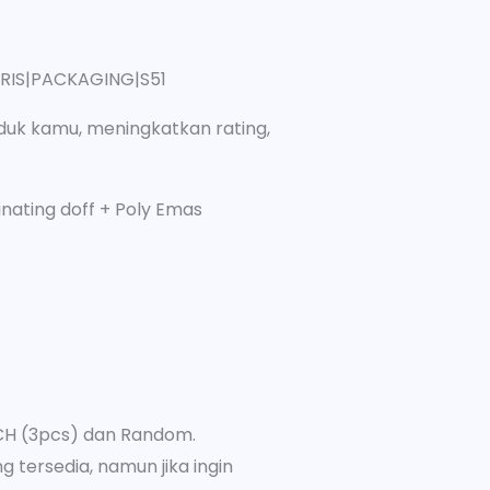
ORIS|PACKAGING|S51
uk kamu, meningkatkan rating,
nating doff + Poly Emas
CH (3pcs) dan Random.
 tersedia, namun jika ingin