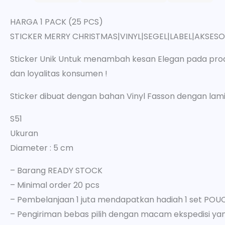
HARGA 1 PACK (25 PCS)
STICKER MERRY CHRISTMAS|VINYL|SEGEL|LABEL|AKSES
Sticker Unik Untuk menambah kesan Elegan pada prod
dan loyalitas konsumen !
Sticker dibuat dengan bahan Vinyl Fasson dengan lami
S51
Ukuran
Diameter : 5 cm
– Barang READY STOCK
– Minimal order 20 pcs
– Pembelanjaan 1 juta mendapatkan hadiah 1 set POU
– Pengiriman bebas pilih dengan macam ekspedisi yang