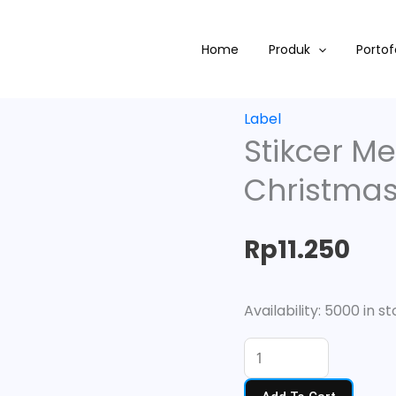
Stikcer
Merry
Home
Produk
Portof
Christmass|Vinly|Sege
quantity
Label
Stikcer Me
Christmas
Rp
11.250
Availability:
5000 in st