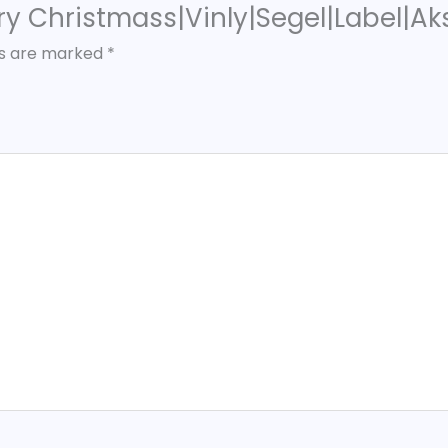
erry Christmass|Vinly|Segel|Label|A
ds are marked
*