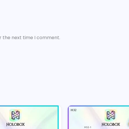
r the next time I comment.
This
product
has