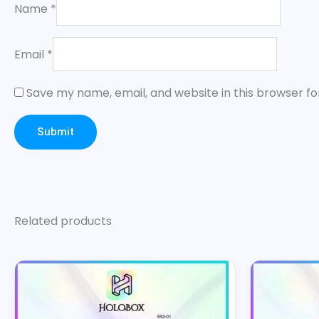
Name
*
Email
*
Save my name, email, and website in this browser fo
Related products
This
product
has