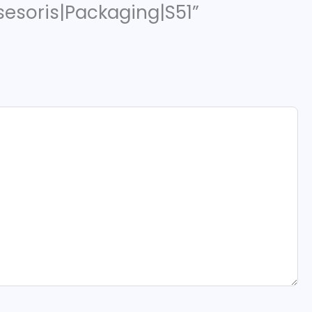
ksesoris|Packaging|S51”