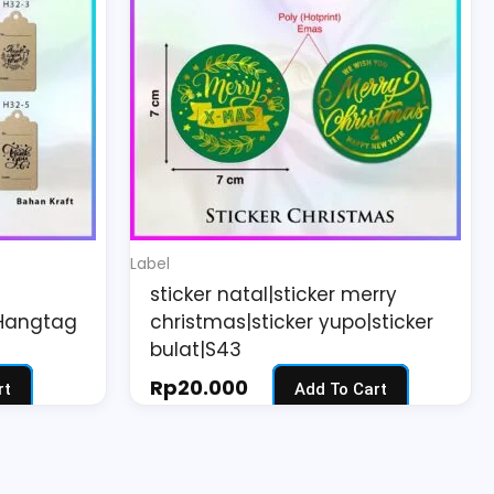
Label
sticker natal|sticker merry
|Hangtag
christmas|sticker yupo|sticker
bulat|S43
Rp
20.000
rt
Add To Cart