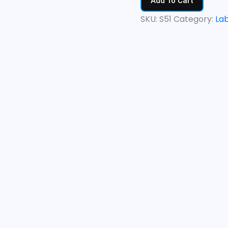
Add To Cart
SKU:
S51
Category:
La