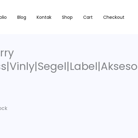
olio
Blog
Kontak
Shop
Cart
Checkout
l|Label|Aksesoris|Packaging|S51
rry
s|Vinly|Segel|Label|Akseso
ock