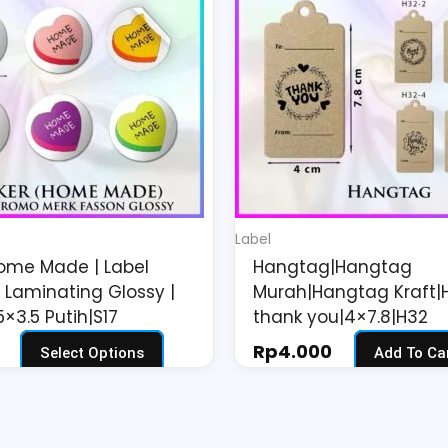
multiple
variants.
The
options
may
be
chosen
on
Label
the
Home Made | Label
Hangtag|Hangtag
product
 Laminating Glossy |
Murah|Hangtag Kraft
page
×3.5 Putih|S17
thank you|4×7.8|H32
Rp
4.000
Select Options
Add To Ca