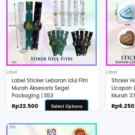
multiple
variants.
The
options
may
be
chosen
on
Label
Label
the
Label Sticker Lebaran Idul Fitri
Sticker 
product
Murah Aksesoris Segel
Ucapan |
page
Packaging | S53
Murah 3.5
Rp
22.500
Rp
6.250
Select Options
Price
This
range: