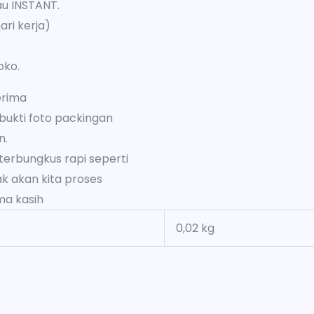
au INSTANT.
ari kerja)
oko.
erima
bukti foto packingan
n.
 terbungkus rapi seperti
k akan kita proses
ma kasih
0,02 kg