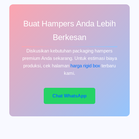
Buat Hampers Anda Lebih
Berkesan
Diskusikan kebutuhan packaging hampers
premium Anda sekarang. Untuk estimasi biaya
produksi, cek halaman
harga rigid box
terbaru
kami.
Chat WhatsApp