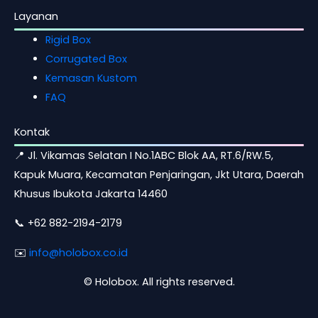
Layanan
Rigid Box
Corrugated Box
Kemasan Kustom
FAQ
Kontak
📍 Jl. Vikamas Selatan I No.1ABC Blok AA, RT.6/RW.5,
Kapuk Muara, Kecamatan Penjaringan, Jkt Utara, Daerah
Khusus Ibukota Jakarta 14460
📞 +62 882-2194-2179
✉️
info@holobox.co.id
©
Holobox. All rights reserved.