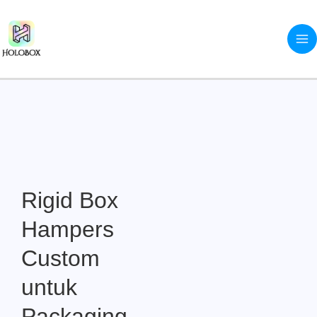
Skip
to
content
Rigid Box
Hampers
Custom
untuk
Packaging