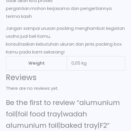
tidak akan kita proses
pergantian.mohon kerjasama dan pengertiannya
terima kasih
Jangan sampai urusan packing menghambat kegiatan
usaha jual beli Kamu,
konsultasikan kebutuhan ukuran dan jenis packing box
Kamu pada kami sekarang!
Weight
0,05 kg
Reviews
There are no reviews yet.
Be the first to review “alumunium
foil|foil food tray|wadah
alumunium foil|baked tray|F2”