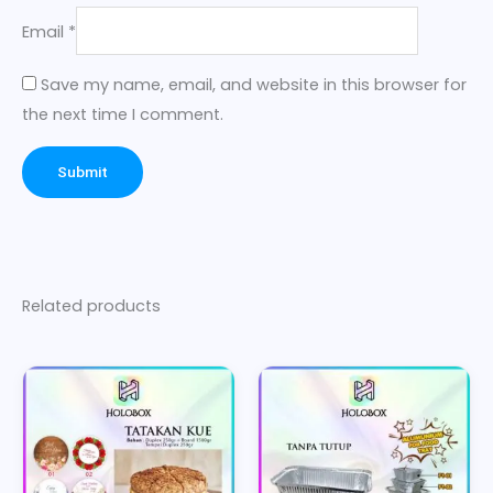
Email
*
Save my name, email, and website in this browser for
the next time I comment.
Related products
Price
This
range:
product
Rp12.500
has
through
multiple
Rp75.800