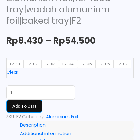
tray|wadah alumunium
foil|baked tray|F2
Rp
8.430
–
Rp
54.500
F2-01
F2-02
F2-03
F2-04
F2-05
F2-06
F2-07
Clear
Add To Cart
SKU:
F2
Category:
Aluminium Foil
Description
Additional information