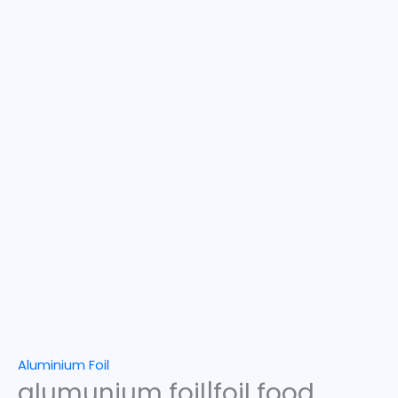
Aluminium Foil
alumunium foil|foil food