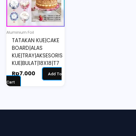
Aluminium Foil
TATAKAN KUE|CAKE
BOARD|ALAS
KUE|TRAY|AKSESORIS
KUE|BULAT|18X18|T7
Rp
7.000
Add To
Cart