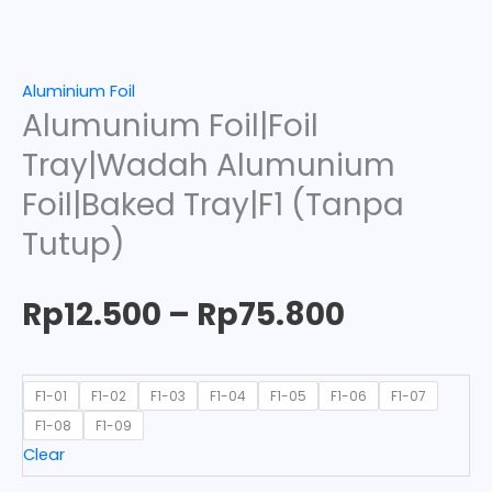
Aluminium Foil
Alumunium Foil|Foil
Tray|Wadah Alumunium
Foil|Baked Tray|F1 (Tanpa
Tutup)
Rp
12.500
–
Rp
75.800
F1-01
F1-02
F1-03
F1-04
F1-05
F1-06
F1-07
F1-08
F1-09
Clear