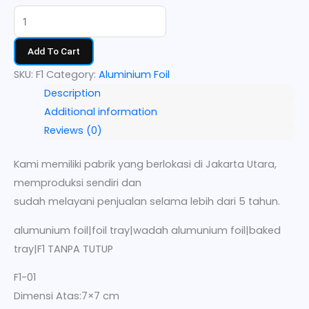
Add To Cart
SKU:
F1
Category:
Aluminium Foil
Description
Additional information
Reviews (0)
Kami memiliki pabrik yang berlokasi di Jakarta Utara,
memproduksi sendiri dan
sudah melayani penjualan selama lebih dari 5 tahun.
alumunium foil|foil tray|wadah alumunium foil|baked
tray|F1 TANPA TUTUP
F1-01
Dimensi Atas:7×7 cm