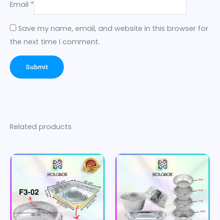
Email
*
Save my name, email, and website in this browser for
the next time I comment.
Related products
Price
Price
This
This
range:
range:
product
product
Rp4.850
Rp8.430
has
has
through
through
multiple
multiple
Rp6.100
Rp54.500
variants.
variants.