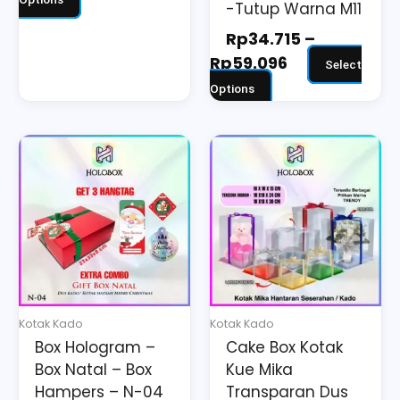
-Tutup Warna M11
Rp
34.715
–
Rp
59.096
Select
Options
Price
This
range:
product
Rp29.279
has
through
multiple
Rp93.235
variants.
The
options
may
Kotak Kado
Kotak Kado
be
Box Hologram –
Cake Box Kotak
chosen
Box Natal – Box
Kue Mika
on
Hampers – N-04
Transparan Dus