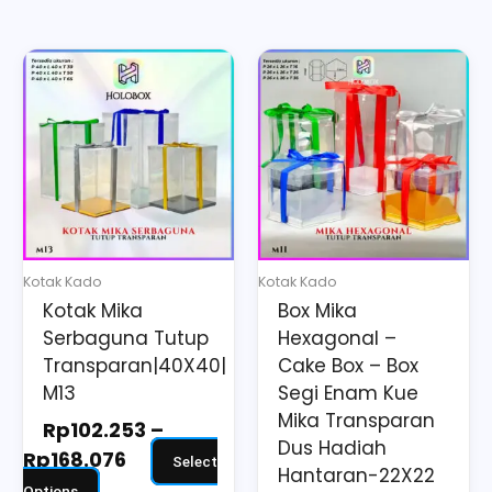
Price
Price
This
This
range:
range:
product
product
Rp102.253
Rp34.715
has
has
through
through
multiple
multiple
Rp168.076
Rp59.096
variants.
variants.
The
The
options
options
may
may
Kotak Kado
Kotak Kado
be
be
Kotak Mika
Box Mika
chosen
chosen
Serbaguna Tutup
Hexagonal –
on
on
Transparan|40X40|
Cake Box – Box
the
the
M13
Segi Enam Kue
Mika Transparan
product
product
Rp
102.253
–
Dus Hadiah
page
page
Rp
168.076
Select
Hantaran-22X22
Options