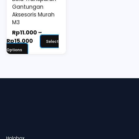
on
Gantungan
the
Aksesoris Murah
M3
product
page
Rp
11.000
–
Rp
15.000
Select
Options
Holobox