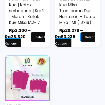
chosen
chosen
Kue | Kotak
Kue Mika
on
on
serbaguna | Kraft
Transparan Dus
the
the
| Murah | Kotak
Hantaran – Tutup
Kue Mika |A2-17
Mika | M1 (18×18)
product
product
page
page
Rp
2.200
–
Rp
29.279
–
Rp
28.820
Rp
93.235
Select
Select
Options
Options