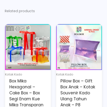
Related products
Price
This
This
range:
product
product
Rp38.365
has
has
through
multiple
multiple
Rp56.555
variants.
variants.
The
The
options
options
may
may
Kotak Kado
Kotak Kado
be
be
Box Mika
Pillow Box – Gift
chosen
chosen
Hexagonal –
Box Anak – Kotak
on
on
Cake Box – Box
Souvenir Kado
the
the
Segi Enam Kue
Ulang Tahun
Mika Transparan
Anak – P8
product
product