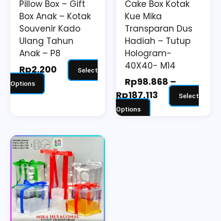
Pillow Box – Gift
Cake Box Kotak
chosen
chosen
Box Anak – Kotak
Kue Mika
on
on
Souvenir Kado
Transparan Dus
the
the
Ulang Tahun
Hadiah – Tutup
Anak – P8
Hologram-
product
product
40X40- M14
page
page
Rp
2.200
Select
Rp
98.868
–
Options
Rp
187.113
Select
Options
Price
This
range:
product
Rp41.198
has
through
multiple
Rp71.398
variants.
The
options