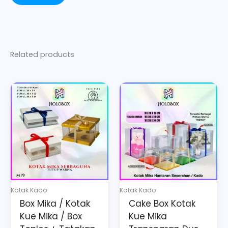
Related products
Price
Price
This
This
range:
range:
product
product
Rp41.056
Rp29.214
has
has
through
through
multiple
multiple
Rp92.890
Rp45.993
variants.
variants.
The
The
options
options
may
may
Kotak Kado
Kotak Kado
be
be
Box Mika / Kotak
Cake Box Kotak
chosen
chosen
Kue Mika / Box
Kue Mika
on
on