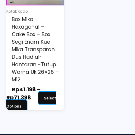
may
Kotak Kado
be
Box Mika
chosen
Hexagonal –
on
Cake Box – Box
the
Segi Enam Kue
Mika Transparan
product
Dus Hadiah
page
Hantaran -Tutup
Warna Uk 26×26 –
M12
Rp
41.198
–
Rp
71.398
Select
Options