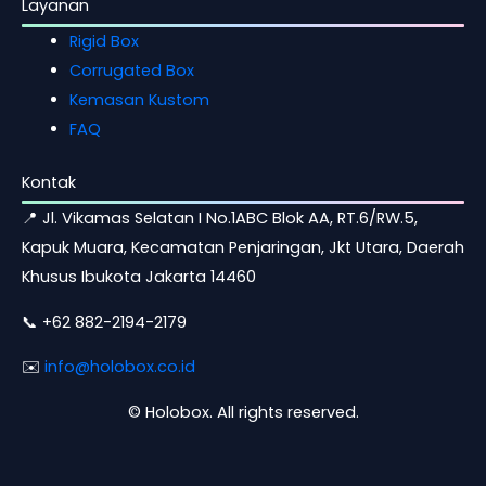
Layanan
Rigid Box
Corrugated Box
Kemasan Kustom
FAQ
Kontak
📍 Jl. Vikamas Selatan I No.1ABC Blok AA, RT.6/RW.5,
Kapuk Muara, Kecamatan Penjaringan, Jkt Utara, Daerah
Khusus Ibukota Jakarta 14460
📞 +62 882-2194-2179
✉️
info@holobox.co.id
©
Holobox. All rights reserved.