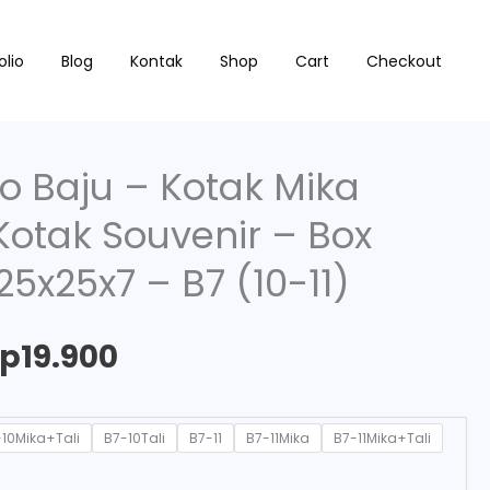
Price
olio
Blog
Kontak
Shop
Cart
Checkout
range:
Rp14.190
o Baju – Kotak Mika
through
Kotak Souvenir – Box
Rp19.900
5x25x7 – B7 (10-11)
Rp
19.900
-10Mika+Tali
B7-10Tali
B7-11
B7-11Mika
B7-11Mika+Tali