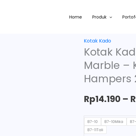
Kotak
Kado
Home
Produk
Portof
Baju
-
Kotak
Kotak Kado
Mika
Kotak Kad
Marble
Marble – 
-
Kotak
Hampers 2
Souvenir
-
Rp
14.190
–
Box
Hampers
25x25x7
B7-10
B7-10Mika
B7
-
B7-11Tali