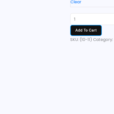
B7
Clear
(10-
11)
quantity
Add To Cart
SKU:
(10-11)
Category