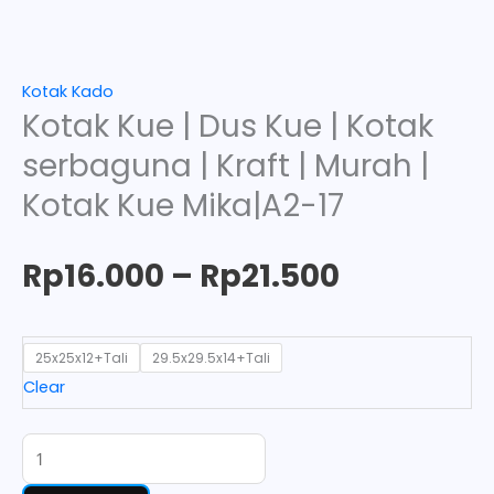
Kotak Kado
Kotak Kue | Dus Kue | Kotak
serbaguna | Kraft | Murah |
Kotak Kue Mika|A2-17
Rp
16.000
–
Rp
21.500
25x25x12+Tali
29.5x29.5x14+Tali
Clear