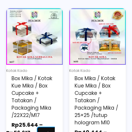
Price
Price
This
This
range:
range:
product
product
Rp25.644
Rp40.444
has
has
through
through
multiple
multiple
Rp56.617
Rp73.775
variants.
variants.
The
The
options
options
may
may
Kotak Kado
Kotak Kado
be
be
Box Mika / Kotak
Box Mika / Kotak
chosen
chosen
Kue Mika / Box
Kue Mika / Box
on
on
Cupcake +
Cupcake +
the
the
Tatakan /
Tatakan /
Packaging Mika
Packaging Mika /
product
product
/22X22/M17
25×25 /tutup
page
page
hologram M10
Rp
25.644
–