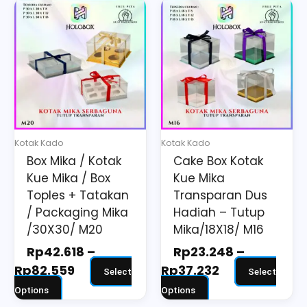
Price
Price
This
This
range:
range:
product
product
Rp42.618
Rp23.248
has
has
through
through
multiple
multiple
Rp82.559
Rp37.232
variants.
variants.
The
The
options
options
may
may
Kotak Kado
Kotak Kado
be
be
Box Mika / Kotak
Cake Box Kotak
chosen
chosen
Kue Mika / Box
Kue Mika
on
on
Toples + Tatakan
Transparan Dus
the
the
/ Packaging Mika
Hadiah – Tutup
/30X30/ M20
Mika/18X18/ M16
product
product
page
page
Rp
42.618
–
Rp
23.248
–
Rp
82.559
Rp
37.232
Select
Select
Options
Options