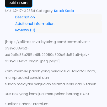
Add To Cart
SKU:
A2-17-G2334
Category:
Kotak Kado
Description
Additional information
Reviews (0)
[https://p16-oec-va.ibyteimg.com/tos-maliva-i-
o3syd03w52-
us/9c1fc83b285e48b29050e300a6dc57a9~tplv-
o3syd03w52-origin-jpeg.jpeg?]
Kami memiliki pabrik yang berlokasi di Jakarta Utara,
memproduksi sendiri dan
sudah melayani penjualan selama lebih dari 5 tahun.
Dus Box yang kami jual merupakan barang BARU.
Kualitas Bahan : Premium