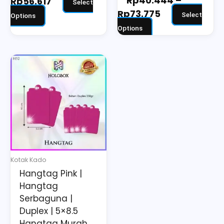
Rp
40.444
–
Rp
56.617
Select
Rp
73.775
Select
Options
Options
Kotak Kado
Hangtag Pink |
Hangtag
Serbaguna |
Duplex | 5×8.5
Hangtag Murah