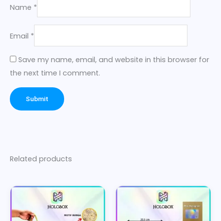
Name
*
Email
*
Save my name, email, and website in this browser for
the next time I comment.
Related products
Price
This
range:
product
Rp4.500
has