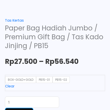
Tas Kertas
Paper Bag Hadiah Jumbo /
Premium Gift Bag / Tas Kado
Jinjing / PB15
Rp
27.500
–
Rp
56.540
BOX-GOLD+GOLD
PB15-01
PB15-02
Clear