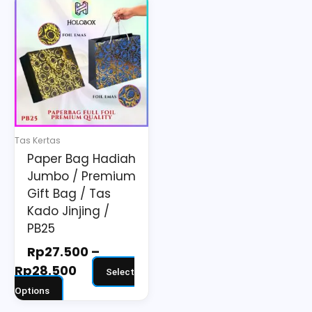
Price
This
range:
product
Rp27.500
has
through
multiple
Rp28.500
variants.
The
options
may
Tas Kertas
be
Paper Bag Hadiah
chosen
Jumbo / Premium
on
Gift Bag / Tas
the
Kado Jinjing /
PB25
product
page
Rp
27.500
–
Rp
28.500
Select
Options