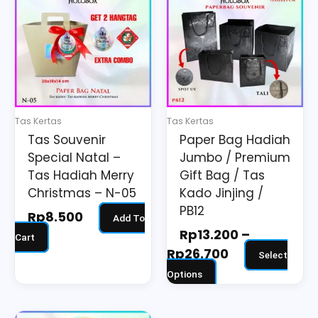
Rp13.200
has
through
multiple
Rp26.700
variants.
The
options
may
Tas Kertas
Tas Kertas
be
Tas Souvenir
Paper Bag Hadiah
chosen
Special Natal –
Jumbo / Premium
on
Tas Hadiah Merry
Gift Bag / Tas
the
Christmas – N-05
Kado Jinjing /
PB12
product
Rp
8.500
Add To
page
Rp
13.200
–
Cart
Rp
26.700
Select
Options