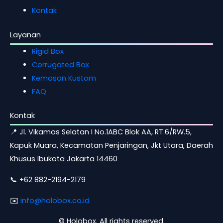
Kontak
Layanan
Rigid Box
Corrugated Box
Kemasan Kustom
FAQ
Kontak
📍 Jl. Vikamas Selatan I No.1ABC Blok AA, RT.6/RW.5,
Kapuk Muara, Kecamatan Penjaringan, Jkt Utara, Daerah
Khusus Ibukota Jakarta 14460
📞 +62 882-2194-2179
✉️
info@holobox.co.id
©
Holobox. All rights reserved.