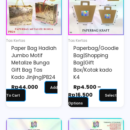
through
multiple
Rp16.500
variants.
The
options
may
Tas Kertas
Tas Kertas
be
Paper Bag Hadiah
Paperbag/Goodie
chosen
Jumbo Motif
Bag|Shopping
on
Metalize Bunga
Bag|Gift
the
Gift Bag Tas
Box/Kotak kado
Kado Jinjing|PB24
K4
product
page
Rp
44.000
Rp
4.500
–
Add
Rp
16.500
To Cart
Select
Options
Price
This
range:
product