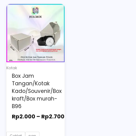
Price
This
range:
product
Rp2.000
has
through
multiple
Rp2.700
variants.
The
options
may
Kotak
be
Box Jam
chosen
Tangan/Kotak
on
Kado/Souvenir/Box
the
kraft/Box murah-
B96
product
page
Rp
2.000
–
Rp
2.700
Coklat
nan