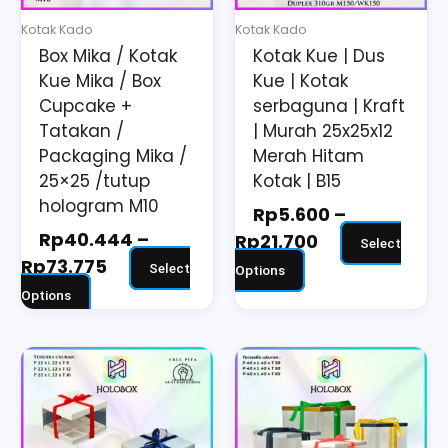
may
may
Kotak Kado
Kotak Kado
be
be
Box Mika / Kotak
Kotak Kue | Dus
chosen
chosen
Kue Mika / Box
Kue | Kotak
on
on
Cupcake +
serbaguna | Kraft
the
the
Tatakan /
| Murah 25x25x12
Packaging Mika /
Merah Hitam
product
product
25×25 /tutup
Kotak | B15
page
page
hologram M10
Rp
5.600
–
Rp
40.444
–
Rp
21.700
Select
Rp
73.775
Select
Options
Options
Price
Price
This
This
range:
range:
product
product
Rp25.644
Rp98.868
has
has
through
through
multiple
multiple