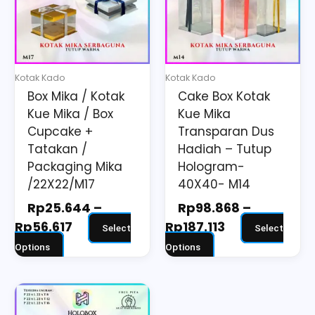
Rp56.617
Rp187.113
variants.
variants.
The
The
options
options
may
may
Kotak Kado
Kotak Kado
be
be
Box Mika / Kotak
Cake Box Kotak
chosen
chosen
Kue Mika / Box
Kue Mika
on
on
Cupcake +
Transparan Dus
the
the
Tatakan /
Hadiah – Tutup
Packaging Mika
Hologram-
product
product
/22X22/M17
40X40- M14
page
page
Rp
25.644
–
Rp
98.868
–
Rp
56.617
Rp
187.113
Select
Select
Options
Options
Price
This
range:
product