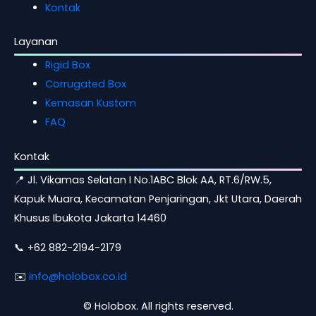
Kontak
Layanan
Rigid Box
Corrugated Box
Kemasan Kustom
FAQ
Kontak
📍 Jl. Vikamas Selatan I No.1ABC Blok AA, RT.6/RW.5,
Kapuk Muara, Kecamatan Penjaringan, Jkt Utara, Daerah
Khusus Ibukota Jakarta 14460
📞 +62 882-2194-2179
✉️
info@holobox.co.id
©
Holobox. All rights reserved.