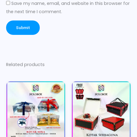
Save my name, email, and website in this browser for
the next time I comment.
Related products
Price
Price
This
This
range:
range:
product
product
Rp40.444
Rp5.600
has
has
through
through
multiple
multiple
Rp73.775
Rp21.700
variants.
variants.
The
The
options
options