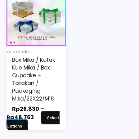
Rp26.830
has
through
multiple
Rp48.763
variants.
The
options
may
Kotak Kado
be
Box Mika / Kotak
chosen
Kue Mika / Box
on
Cupcake +
the
Tatakan /
Packaging
product
Mika/22X22/M18
page
Rp
26.830
–
Rp
48.763
Select
Options