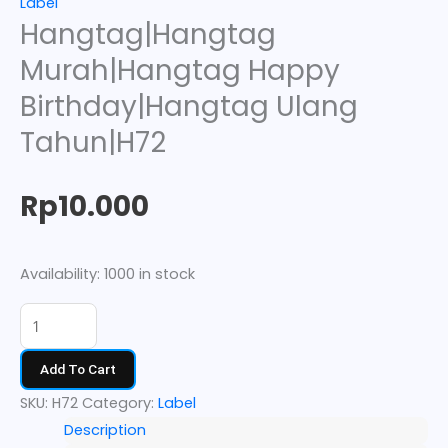
Label
Hangtag|Hangtag
Murah|Hangtag Happy
Birthday|Hangtag Ulang
Tahun|H72
Rp
10.000
Availability:
1000 in stock
Add To Cart
SKU:
H72
Category:
Label
Description