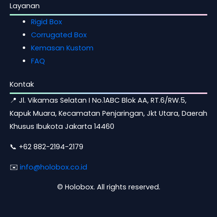
Layanan
Rigid Box
Corrugated Box
Kemasan Kustom
FAQ
Kontak
📍 Jl. Vikamas Selatan I No.1ABC Blok AA, RT.6/RW.5,
Kapuk Muara, Kecamatan Penjaringan, Jkt Utara, Daerah
Khusus Ibukota Jakarta 14460
📞 +62 882-2194-2179
✉️
info@holobox.co.id
©
Holobox. All rights reserved.